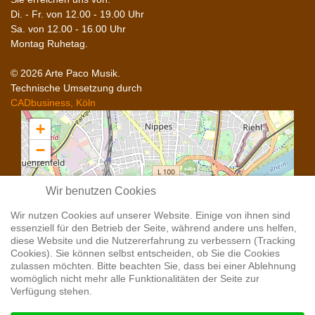
Di. - Fr. von 12.00 - 19.00 Uhr
Sa. von 12.00 - 16.00 Uhr
Montag Ruhetag.
© 2026 Arte Paco Musik.
Technische Umsetzung durch
CADbusiness, Köln
+
−
Wir benutzen Cookies
Wir nutzen Cookies auf unserer Website. Einige von ihnen sind
essenziell für den Betrieb der Seite, während andere uns helfen,
diese Website und die Nutzererfahrung zu verbessern (Tracking
Cookies). Sie können selbst entscheiden, ob Sie die Cookies
zulassen möchten. Bitte beachten Sie, dass bei einer Ablehnung
womöglich nicht mehr alle Funktionalitäten der Seite zur
Verfügung stehen.